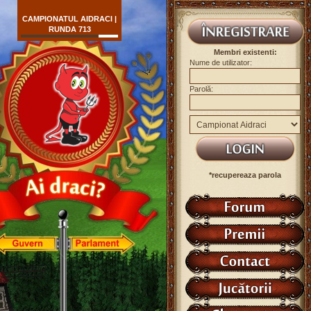
CAMPIONATUL AIDRACI |
RUNDA 713
Membri existenti:
Nume de utilizator:
Parolă:
*recupereaza parola