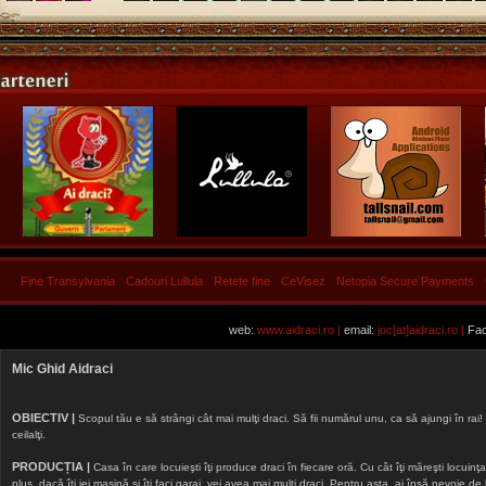
Fine Transylvania
Cadouri Lullula
Retete fine
CeVisez
Netopia Secure Payments
web:
www.aidraci.ro |
email:
joc[at]aidraci.ro |
Fac
Mic Ghid Aidraci
OBIECTIV |
Scopul tău e să strângi cât mai mulţi draci. Să fii numărul unu, ca să ajungi în rai! 
ceilalţi.
PRODUCȚIA |
Casa în care locuieşti îţi produce draci în fiecare oră. Cu cât îţi măreşti locuinţa, 
plus, dacă îţi iei maşină şi îţi faci garaj, vei avea mai mulţi draci. Pentru asta, ai însă nevoie d