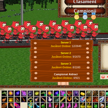
Server 1
Jucători Online:
12/2640
Server 2
Jucători Online:
9/1670
Server 3
Jucători Online:
8/1160
Campionat Aidraci
Jucători Online:
4/921