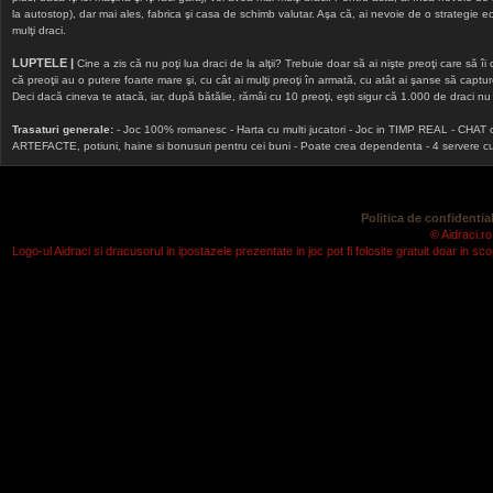
la autostop), dar mai ales, fabrica şi casa de schimb valutar. Aşa că, ai nevoie de o strategie echi
mulţi draci.
LUPTELE |
Cine a zis că nu poţi lua draci de la alţii? Trebuie doar să ai nişte preoţi care să îi
că preoţii au o putere foarte mare şi, cu cât ai mulţi preoţi în armată, cu atât ai şanse să cap
Deci dacă cineva te atacă, iar, după bătălie, rămâi cu 10 preoţi, eşti sigur că 1.000 de draci nu v
Trasaturi generale:
- Joc 100% romanesc - Harta cu multi jucatori - Joc in TIMP REAL - CHAT onlin
ARTEFACTE, potiuni, haine si bonusuri pentru cei buni - Poate crea dependenta - 4 servere cu v
Politica de confidential
© Aidraci.ro
Logo-ul Aidraci si dracusorul in ipostazele prezentate in joc pot fi folosite gratuit doar in 