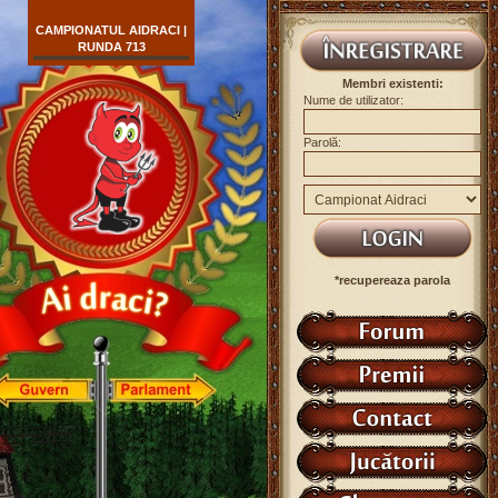
CAMPIONATUL AIDRACI |
RUNDA 713
Membri existenti:
Nume de utilizator:
Parolă:
*recupereaza parola