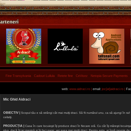
Fine Transylvania
Cadouri Lullula
Retete fine
CeVisez
Netopia Secure Payments
web:
www.aidraci.ro |
email:
joc[at]aidraci.ro |
Fac
Mic Ghid Aidraci
OBIECTIV |
Scopul tău e să strângi cât mai mulţi draci. Să fii numărul unu, ca să ajungi în rai! 
ceilalţi.
PRODUCȚIA |
Casa în care locuieşti îţi produce draci în fiecare oră. Cu cât îţi măreşti locuinţa, 
plus, dacă îţi iei maşină şi îţi faci garaj, vei avea mai mulţi draci. Pentru asta, ai însă nevoie d