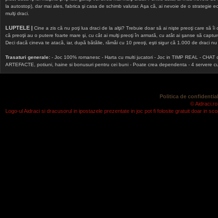
la autostop), dar mai ales, fabrica şi casa de schimb valutar. Aşa că, ai nevoie de o strategie echi
mulţi draci.
LUPTELE |
Cine a zis că nu poţi lua draci de la alţii? Trebuie doar să ai nişte preoţi care să îi
că preoţii au o putere foarte mare şi, cu cât ai mulţi preoţi în armată, cu atât ai şanse să cap
Deci dacă cineva te atacă, iar, după bătălie, rămâi cu 10 preoţi, eşti sigur că 1.000 de draci nu v
Trasaturi generale:
- Joc 100% romanesc - Harta cu multi jucatori - Joc in TIMP REAL - CHAT onlin
ARTEFACTE, potiuni, haine si bonusuri pentru cei buni - Poate crea dependenta - 4 servere cu v
Politica de confidential
© Aidraci.ro
Logo-ul Aidraci si dracusorul in ipostazele prezentate in joc pot fi folosite gratuit doar in 