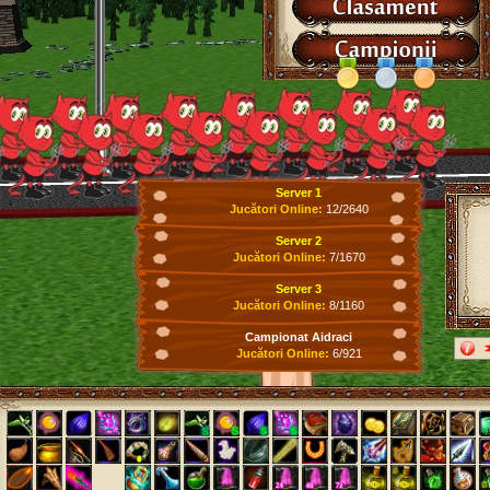
Server 1
Jucători Online:
12/2640
Server 2
Jucători Online:
7/1670
Server 3
Jucători Online:
8/1160
Campionat Aidraci
Jucători Online:
6/921