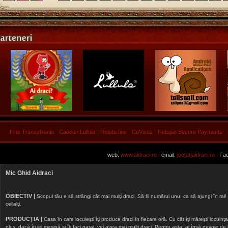
Fine Transylvania
Cadouri Lullula
Retete fine
CeVisez
Netopia Secure Payments
web:
www.aidraci.ro |
email:
joc[at]aidraci.ro |
Fac
Mic Ghid Aidraci
OBIECTIV |
Scopul tău e să strângi cât mai mulţi draci. Să fii numărul unu, ca să ajungi în rai! 
ceilalţi.
PRODUCȚIA |
Casa în care locuieşti îţi produce draci în fiecare oră. Cu cât îţi măreşti locuinţa, 
plus, dacă îţi iei maşină şi îţi faci garaj, vei avea mai mulţi draci. Pentru asta, ai însă nevoie d