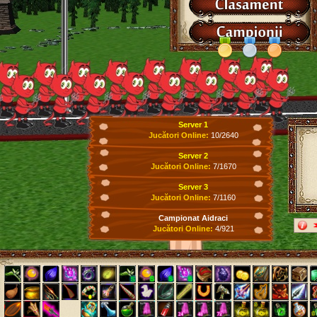
Server 1
Jucători Online:
10/2640
Server 2
Jucători Online:
7/1670
Server 3
Jucători Online:
7/1160
Campionat Aidraci
Jucători Online:
4/921