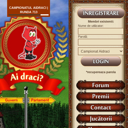
CAMPIONATUL AIDRACI |
RUNDA 713
Membri existenti:
Nume de utilizator:
Parolă:
*recupereaza parola