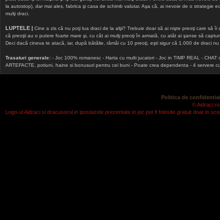
la autostop), dar mai ales, fabrica şi casa de schimb valutar. Aşa că, ai nevoie de o strategie echi
mulţi draci.
LUPTELE |
Cine a zis că nu poţi lua draci de la alţii? Trebuie doar să ai nişte preoţi care să îi
că preoţii au o putere foarte mare şi, cu cât ai mulţi preoţi în armată, cu atât ai şanse să cap
Deci dacă cineva te atacă, iar, după bătălie, rămâi cu 10 preoţi, eşti sigur că 1.000 de draci nu v
Trasaturi generale:
- Joc 100% romanesc - Harta cu multi jucatori - Joc in TIMP REAL - CHAT onlin
ARTEFACTE, potiuni, haine si bonusuri pentru cei buni - Poate crea dependenta - 4 servere cu v
Politica de confidential
© Aidraci.ro
Logo-ul Aidraci si dracusorul in ipostazele prezentate in joc pot fi folosite gratuit doar in 