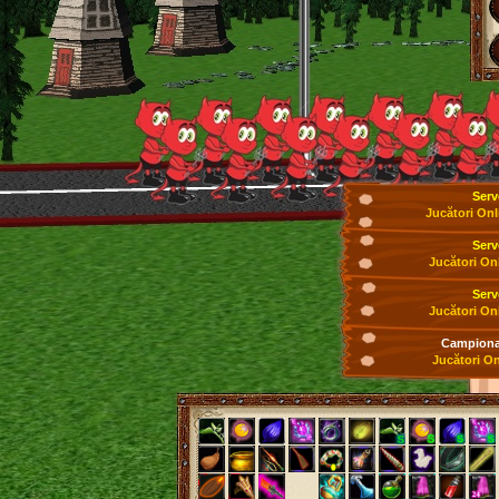
Serv
Jucători Onl
Serv
Jucători On
Serv
Jucători On
Campionat
Jucători On