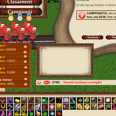
România!"
Şi-uite-aşa au început românii să
CAMPIONATUL
are r
luni, ora 18:00
, final:
s
er 1
ine:
10/2640
er 2
line:
7/1670
er 3
line:
7/1160
 Aidraci
ȘTIRI:
Deschis la bătaia cu bulgări!
line:
4/921