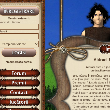
Membri existenti:
Nume de utilizator:
Parolă:
Aidraci.
*recupereaza parola
Aidraci este un jo
cu dracii pe ca
Şi eu trăiesc în România. Şi el 
e o ţară plină de draci. Mulţi
Dumnezeu. A fost de ajuns să f
în trafic, pentru că Sfântul Pet
vină cu caleaşca sfântă să îl rid
"Până aici!"
, a tunat atunci 
draci nu am mai văzut nicăie
mele. E timpul să fac ceva.
Creatorul, după care a vorbit o
"Cine prinde cei mai mulţi dra