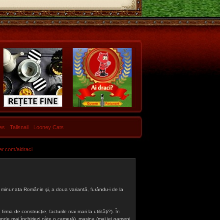
les
Tallsnail
Looney Cats
er.com/aidraci
 din minunata Românie şi, a doua variantă, furându-i de la
firma de construcţie, facturile mai mari la utilităţi?). În
a (unde mai închiriezi câte o cameră), maşina (mai iei oameni