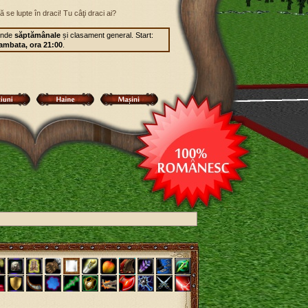
 se lupte în draci! Tu câţi draci ai?
unde
săptămânale
și clasament general. Start:
ambata, ora 21:00
.