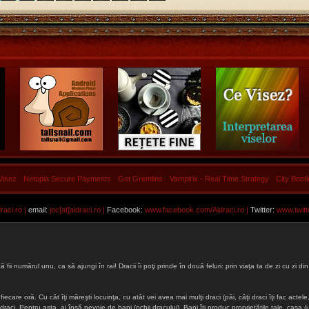
Visez
Netopia Secure Payments
Got Gremlins
Vampirix - Real Time Strategy
City Beet
aci.ro |
email:
joc[at]aidraci.ro |
Facebook:
www.facebook.com/Aidraci.ro
|
Twitter:
www.twitt
ă fii numărul unu, ca să ajungi în rai! Dracii îi poţi prinde în două feluri: prin viaţa ta de zi cu zi
iecare oră. Cu cât îţi măreşti locuinţa, cu atât vei avea mai mulţi draci (păi, câţi draci îţi fac actele, 
lţi draci. Pentru asta, ai însă nevoie de bani (ochii dracului). Bani îţi produc proprietăţile tale, cas