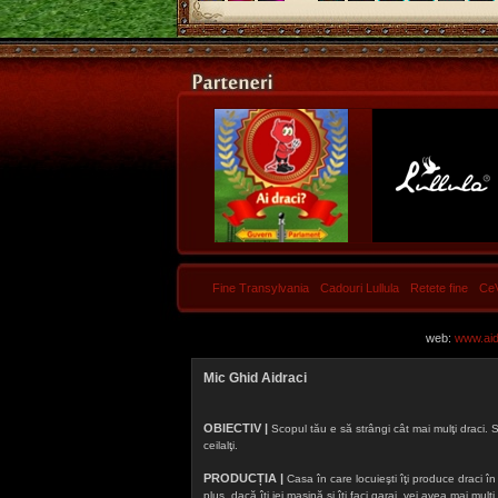
Fine Transylvania
Cadouri Lullula
Retete fine
Ce
web:
www.aidr
Mic Ghid Aidraci
OBIECTIV |
Scopul tău e să strângi cât mai mulţi draci. S
ceilalţi.
PRODUCȚIA |
Casa în care locuieşti îţi produce draci în f
plus, dacă îţi iei maşină şi îţi faci garaj, vei avea mai mu