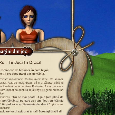
ro - Te Joci In Draci!
c românesc de browser, în care te joci
re ţi-i produce traiul din România.
trăieşte în România. Cu toţii avem draci. Ce să mai,
 draci. Atât de mulţi draci, că s-a săturat până şi
acă o dată pană pe Valea Prahovei. A stat zece ore
ru era blocat pe centura Bucureştiului şi nu putea să
ice.
Dumnezeu.
"Nu se mai poate! Aşa o ţară plină de
ri pe Pământul pe care eu l-am făcut cu mâinile
 E timpul să scap România de draci."
, şi-a spus
amenilor:
ci, are locul asigurat în rai! Scoateţi dracii din