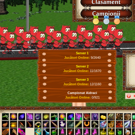
Server 1
Jucători Online:
9/2640
Server 2
Jucători Online:
11/1670
Server 3
Jucători Online:
12/1160
Campionat Aidraci
Jucători Online:
0/921