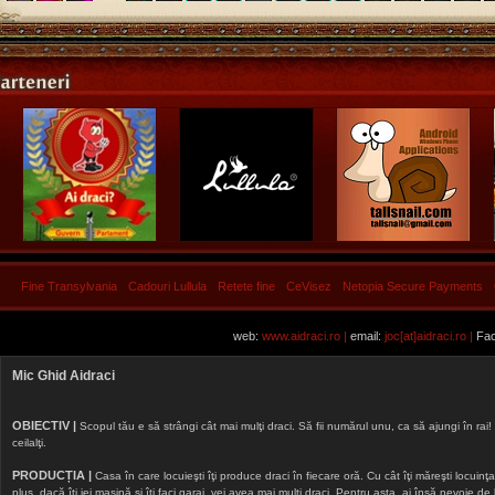
Fine Transylvania
Cadouri Lullula
Retete fine
CeVisez
Netopia Secure Payments
web:
www.aidraci.ro |
email:
joc[at]aidraci.ro |
Fac
Mic Ghid Aidraci
OBIECTIV |
Scopul tău e să strângi cât mai mulţi draci. Să fii numărul unu, ca să ajungi în rai! 
ceilalţi.
PRODUCȚIA |
Casa în care locuieşti îţi produce draci în fiecare oră. Cu cât îţi măreşti locuinţa, 
plus, dacă îţi iei maşină şi îţi faci garaj, vei avea mai mulţi draci. Pentru asta, ai însă nevoie d