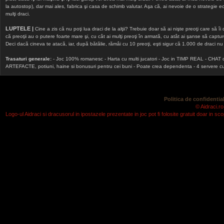
la autostop), dar mai ales, fabrica şi casa de schimb valutar. Aşa că, ai nevoie de o strategie echi
mulţi draci.
LUPTELE |
Cine a zis că nu poţi lua draci de la alţii? Trebuie doar să ai nişte preoţi care să îi
că preoţii au o putere foarte mare şi, cu cât ai mulţi preoţi în armată, cu atât ai şanse să cap
Deci dacă cineva te atacă, iar, după bătălie, rămâi cu 10 preoţi, eşti sigur că 1.000 de draci nu v
Trasaturi generale:
- Joc 100% romanesc - Harta cu multi jucatori - Joc in TIMP REAL - CHAT onlin
ARTEFACTE, potiuni, haine si bonusuri pentru cei buni - Poate crea dependenta - 4 servere cu v
Politica de confidential
© Aidraci.ro
Logo-ul Aidraci si dracusorul in ipostazele prezentate in joc pot fi folosite gratuit doar in 