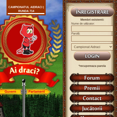
CAMPIONATUL AIDRACI |
RUNDA 714
Membri existenti:
Nume de utilizator:
Parolă:
*recupereaza parola