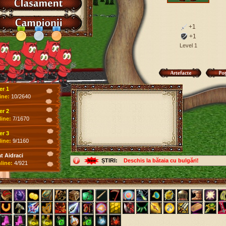
+1
+1
Level 1
er 1
ine:
10/2640
er 2
line:
7/1670
er 3
line:
9/1160
 Aidraci
ȘTIRI:
Deschis la bătaia cu bulgări!
line:
4/921