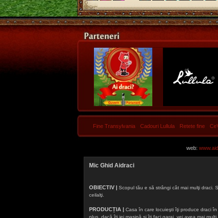
Fine Transylvania
Cadouri Lullula
Retete fine
Ce
web:
www.aidr
Mic Ghid Aidraci
OBIECTIV |
Scopul tău e să strângi cât mai mulţi draci. S
ceilalţi.
PRODUCȚIA |
Casa în care locuieşti îţi produce draci în f
plus, dacă îţi iei maşină şi îţi faci garaj, vei avea mai mu