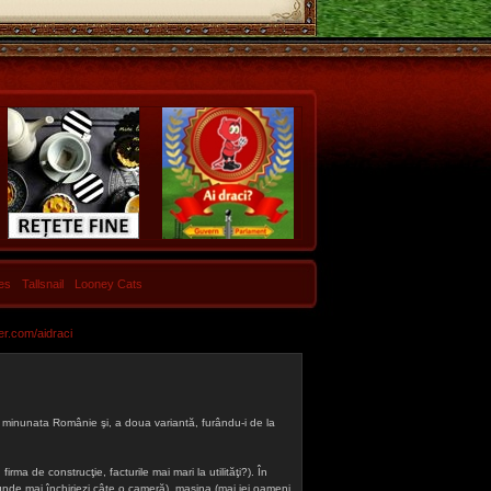
les
Tallsnail
Looney Cats
er.com/aidraci
 din minunata Românie şi, a doua variantă, furându-i de la
firma de construcţie, facturile mai mari la utilităţi?). În
a (unde mai închiriezi câte o cameră), maşina (mai iei oameni