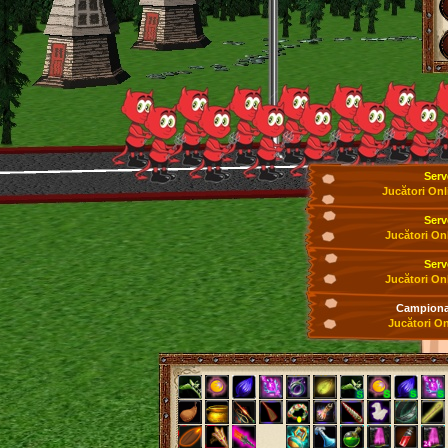
Serv
Jucători Onl
Serv
Jucători On
Serv
Jucători On
Campionat
Jucători On