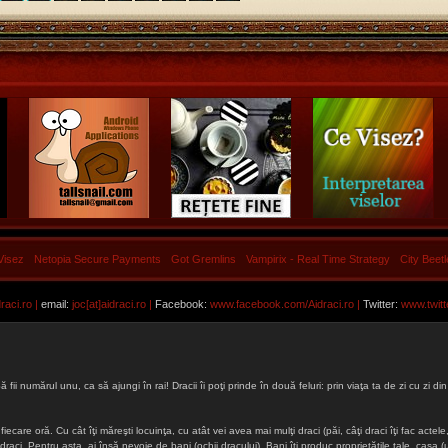
Visez
Netopia Secure Payments
Got Gremlins
Vampirix - Real Time Strategy
City Beet
aci.ro |
email:
joc[at]aidraci.ro |
Facebook:
www.facebook.com/Aidraci.ro
|
Twitter:
www.twitt
ă fii numărul unu, ca să ajungi în rai! Dracii îi poţi prinde în două feluri: prin viaţa ta de zi cu zi
iecare oră. Cu cât îţi măreşti locuinţa, cu atât vei avea mai mulţi draci (păi, câţi draci îţi fac actele, 
lţi draci. Pentru asta, ai însă nevoie de bani (ochii dracului). Bani îţi produc proprietăţile tale, cas