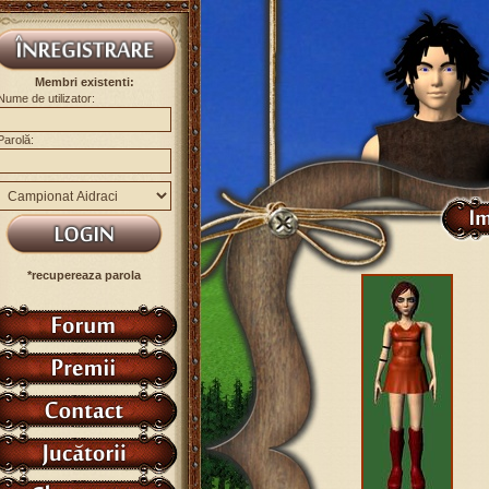
Membri existenti:
Nume de utilizator:
Parolă:
*recupereaza parola