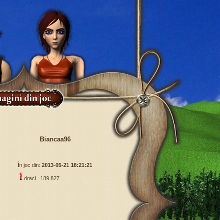
Biancaa96
În joc din:
2013-05-21 18:21:21
draci : 189.827