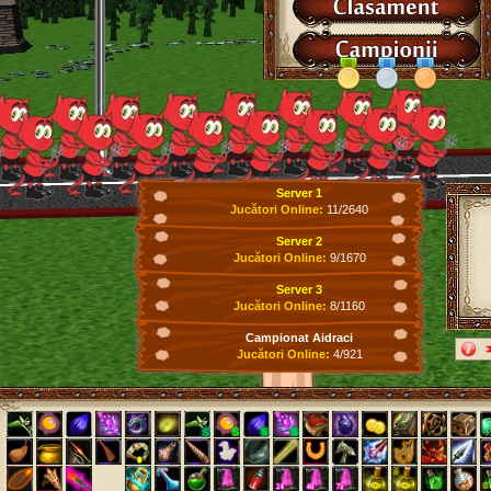
Server 1
Jucători Online:
11/2640
Server 2
Jucători Online:
9/1670
Server 3
Jucători Online:
8/1160
Campionat Aidraci
Jucători Online:
4/921