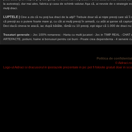
la autostop), dar mai ales, fabrica şi casa de schimb valutar. Aşa că, ai nevoie de o strategie echi
mulţi draci.
LUPTELE |
Cine a zis că nu poţi lua draci de la alţii? Trebuie doar să ai nişte preoţi care să îi
că preoţii au o putere foarte mare şi, cu cât ai mulţi preoţi în armată, cu atât ai şanse să cap
Deci dacă cineva te atacă, iar, după bătălie, rămâi cu 10 preoţi, eşti sigur că 1.000 de draci nu v
Trasaturi generale:
- Joc 100% romanesc - Harta cu multi jucatori - Joc in TIMP REAL - CHAT onlin
ARTEFACTE, potiuni, haine si bonusuri pentru cei buni - Poate crea dependenta - 4 servere cu v
Politica de confidential
© Aidraci.ro
Logo-ul Aidraci si dracusorul in ipostazele prezentate in joc pot fi folosite gratuit doar in 