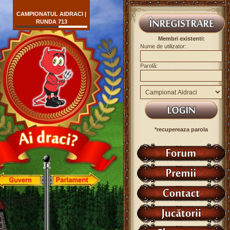
CAMPIONATUL AIDRACI |
RUNDA 713
Membri existenti:
Nume de utilizator:
Parolă:
*recupereaza parola