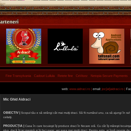
Fine Transylvania
Cadouri Lullula
Retete fine
CeVisez
Netopia Secure Payments
web:
www.aidraci.ro |
email:
joc[at]aidraci.ro |
Fac
Mic Ghid Aidraci
OBIECTIV |
Scopul tău e să strângi cât mai mulţi draci. Să fii numărul unu, ca să ajungi în rai! 
ceilalţi.
PRODUCȚIA |
Casa în care locuieşti îţi produce draci în fiecare oră. Cu cât îţi măreşti locuinţa, 
plus, dacă îţi iei maşină şi îţi faci garaj, vei avea mai mulţi draci. Pentru asta, ai însă nevoie d