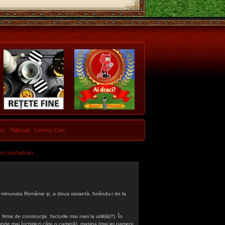
les
Tallsnail
Looney Cats
er.com/aidraci
 din minunata Românie şi, a doua variantă, furându-i de la
firma de construcţie, facturile mai mari la utilităţi?). În
a (unde mai închiriezi câte o cameră), maşina (mai iei oameni