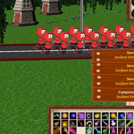
Serv
Jucători Onl
Serv
Jucători On
Serv
Jucători On
Campionat
Jucători On