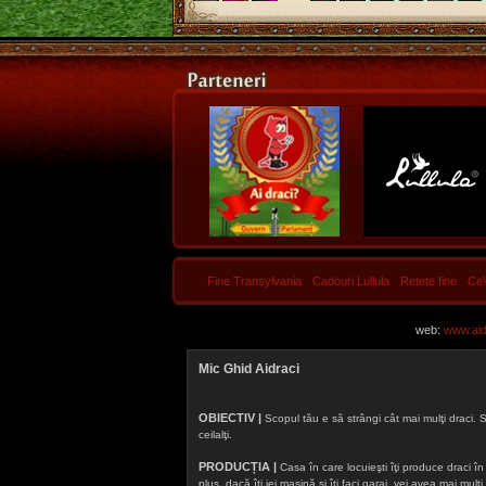
Fine Transylvania
Cadouri Lullula
Retete fine
Ce
web:
www.aidr
Mic Ghid Aidraci
OBIECTIV |
Scopul tău e să strângi cât mai mulţi draci. S
ceilalţi.
PRODUCȚIA |
Casa în care locuieşti îţi produce draci în f
plus, dacă îţi iei maşină şi îţi faci garaj, vei avea mai mu