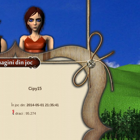
Cipy15
În joc din:
2014-05-01 21:35:41
draci : 95.274