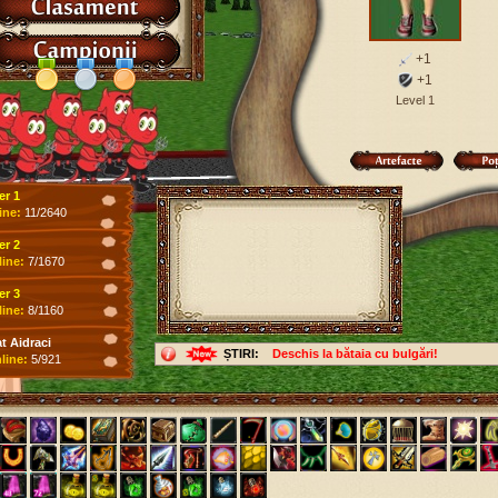
+1
+1
Level 1
er 1
ine:
11/2640
er 2
line:
7/1670
er 3
line:
8/1160
 Aidraci
ȘTIRI:
Deschis la bătaia cu bulgări!
line:
5/921