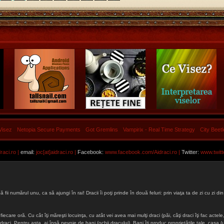
Visez
Netopia Secure Payments
Got Gremlins
Vampirix - Real Time Strategy
City Beet
aci.ro |
email:
joc[at]aidraci.ro |
Facebook:
www.facebook.com/Aidraci.ro
|
Twitter:
www.twitt
ă fii numărul unu, ca să ajungi în rai! Dracii îi poţi prinde în două feluri: prin viaţa ta de zi cu zi
iecare oră. Cu cât îţi măreşti locuinţa, cu atât vei avea mai mulţi draci (păi, câţi draci îţi fac actele, 
lţi draci. Pentru asta, ai însă nevoie de bani (ochii dracului). Bani îţi produc proprietăţile tale, cas