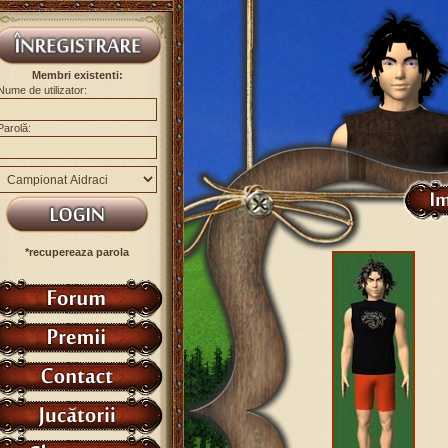
Membri existenti:
Nume de utilizator:
Parolă:
*recupereaza parola