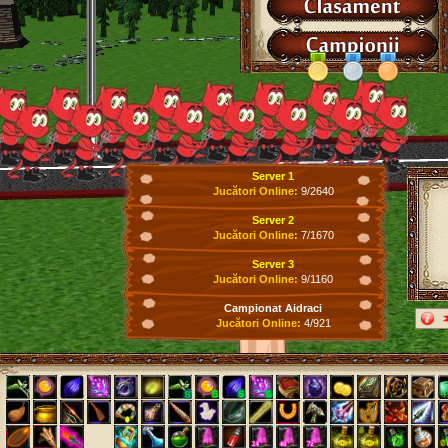
Server 1
Jucători Online:
9/2640
Server 2
Jucători Online:
7/1670
Server 3
Jucători Online:
9/1160
Campionat Aidraci
Jucători Online:
4/921