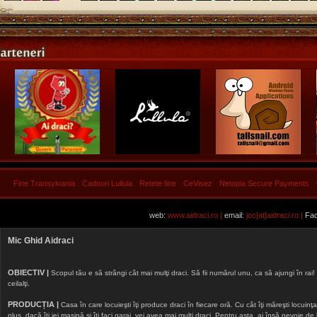
Fine Transylvania
Cadouri Lullula
Retete fine
CeVisez
Netopia Secure Payments
web:
www.aidraci.ro |
email:
joc[at]aidraci.ro |
Fac
Mic Ghid Aidraci
OBIECTIV |
Scopul tău e să strângi cât mai mulţi draci. Să fii numărul unu, ca să ajungi în rai! 
ceilalţi.
PRODUCȚIA |
Casa în care locuieşti îţi produce draci în fiecare oră. Cu cât îţi măreşti locuinţa, 
plus, dacă îţi iei maşină şi îţi faci garaj, vei avea mai mulţi draci. Pentru asta, ai însă nevoie d