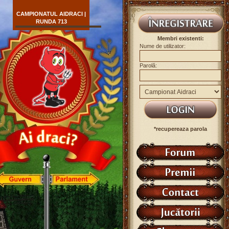
CAMPIONATUL AIDRACI |
RUNDA 713
Membri existenti:
Nume de utilizator:
Parolă:
*recupereaza parola