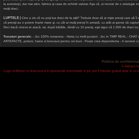
la autostop), dar mai ales, fabrica şi casa de schimb valutar. Aşa că, ai nevoie de o strategie echi
mulţi draci.
LUPTELE |
Cine a zis că nu poţi lua draci de la alţii? Trebuie doar să ai nişte preoţi care să îi
că preoţii au o putere foarte mare şi, cu cât ai mulţi preoţi în armată, cu atât ai şanse să cap
Deci dacă cineva te atacă, iar, după bătălie, rămâi cu 10 preoţi, eşti sigur că 1.000 de draci nu v
Trasaturi generale:
- Joc 100% romanesc - Harta cu multi jucatori - Joc in TIMP REAL - CHAT onlin
ARTEFACTE, potiuni, haine si bonusuri pentru cei buni - Poate crea dependenta - 4 servere cu v
Politica de confidential
© Aidraci.ro
Logo-ul Aidraci si dracusorul in ipostazele prezentate in joc pot fi folosite gratuit doar in 