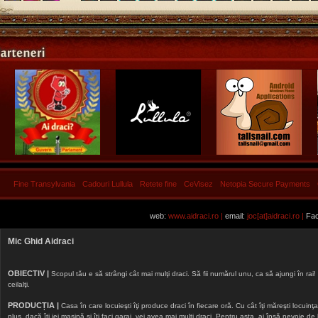
Fine Transylvania
Cadouri Lullula
Retete fine
CeVisez
Netopia Secure Payments
web:
www.aidraci.ro |
email:
joc[at]aidraci.ro |
Fac
Mic Ghid Aidraci
OBIECTIV |
Scopul tău e să strângi cât mai mulţi draci. Să fii numărul unu, ca să ajungi în rai! 
ceilalţi.
PRODUCȚIA |
Casa în care locuieşti îţi produce draci în fiecare oră. Cu cât îţi măreşti locuinţa, 
plus, dacă îţi iei maşină şi îţi faci garaj, vei avea mai mulţi draci. Pentru asta, ai însă nevoie d