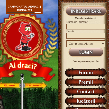
CAMPIONATUL AIDRACI |
RUNDA 713
Membri existenti:
Nume de utilizator:
Parolă:
*recupereaza parola