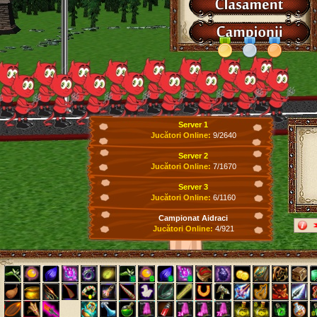
Server 1
Jucători Online:
9/2640
Server 2
Jucători Online:
7/1670
Server 3
Jucători Online:
6/1160
Campionat Aidraci
Jucători Online:
4/921