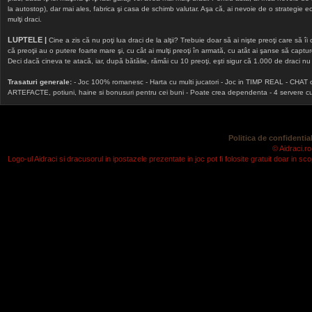
la autostop), dar mai ales, fabrica şi casa de schimb valutar. Aşa că, ai nevoie de o strategie echi
mulţi draci.
LUPTELE |
Cine a zis că nu poţi lua draci de la alţii? Trebuie doar să ai nişte preoţi care să îi
că preoţii au o putere foarte mare şi, cu cât ai mulţi preoţi în armată, cu atât ai şanse să cap
Deci dacă cineva te atacă, iar, după bătălie, rămâi cu 10 preoţi, eşti sigur că 1.000 de draci nu v
Trasaturi generale:
- Joc 100% romanesc - Harta cu multi jucatori - Joc in TIMP REAL - CHAT onlin
ARTEFACTE, potiuni, haine si bonusuri pentru cei buni - Poate crea dependenta - 4 servere cu v
Politica de confidential
© Aidraci.ro
Logo-ul Aidraci si dracusorul in ipostazele prezentate in joc pot fi folosite gratuit doar in 