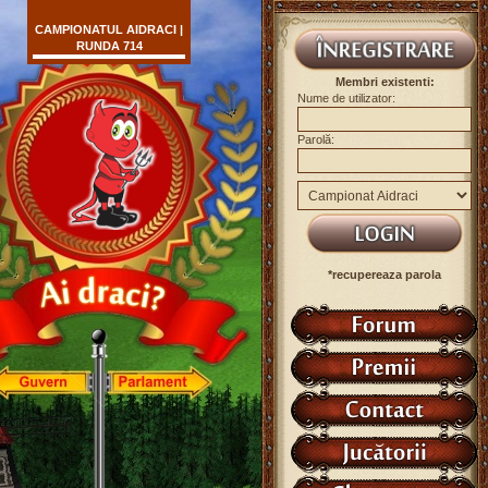
CAMPIONATUL AIDRACI |
RUNDA 714
Membri existenti:
Nume de utilizator:
Parolă:
*recupereaza parola