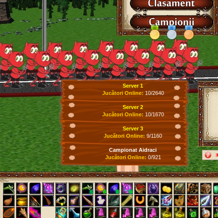
Server 1
Jucători Online:
10/2640
Server 2
Jucători Online:
10/1670
Server 3
Jucători Online:
9/1160
Campionat Aidraci
Jucători Online:
0/921