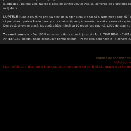
la autostop), dar mai ales, fabrica şi casa de schimb valutar. Aşa că, ai nevoie de o strategie echi
mulţi draci.
LUPTELE |
Cine a zis că nu poţi lua draci de la alţii? Trebuie doar să ai nişte preoţi care să îi
că preoţii au o putere foarte mare şi, cu cât ai mulţi preoţi în armată, cu atât ai şanse să cap
Deci dacă cineva te atacă, iar, după bătălie, rămâi cu 10 preoţi, eşti sigur că 1.000 de draci nu v
Trasaturi generale:
- Joc 100% romanesc - Harta cu multi jucatori - Joc in TIMP REAL - CHAT onlin
ARTEFACTE, potiuni, haine si bonusuri pentru cei buni - Poate crea dependenta - 4 servere cu v
Politica de confidential
© Aidraci.ro
Logo-ul Aidraci si dracusorul in ipostazele prezentate in joc pot fi folosite gratuit doar in 