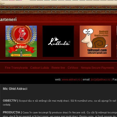
Fine Transylvania
Cadouri Lullula
Retete fine
CeVisez
Netopia Secure Payments
web:
www.aidraci.ro |
email:
joc[at]aidraci.ro |
Fac
Mic Ghid Aidraci
OBIECTIV |
Scopul tău e să strângi cât mai mulţi draci. Să fii numărul unu, ca să ajungi în rai! 
ceilalţi.
PRODUCȚIA |
Casa în care locuieşti îţi produce draci în fiecare oră. Cu cât îţi măreşti locuinţa, 
plus, dacă îţi iei maşină şi îţi faci garaj, vei avea mai mulţi draci. Pentru asta, ai însă nevoie d