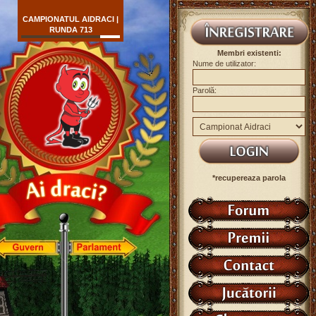
CAMPIONATUL AIDRACI |
RUNDA 713
Membri existenti:
Nume de utilizator:
Parolă:
*recupereaza parola