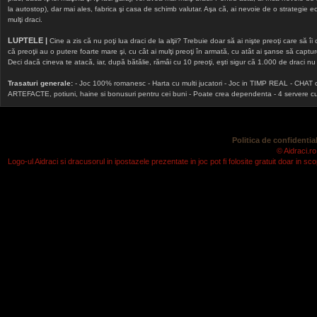
la autostop), dar mai ales, fabrica şi casa de schimb valutar. Aşa că, ai nevoie de o strategie echi
mulţi draci.
LUPTELE |
Cine a zis că nu poţi lua draci de la alţii? Trebuie doar să ai nişte preoţi care să îi
că preoţii au o putere foarte mare şi, cu cât ai mulţi preoţi în armată, cu atât ai şanse să cap
Deci dacă cineva te atacă, iar, după bătălie, rămâi cu 10 preoţi, eşti sigur că 1.000 de draci nu v
Trasaturi generale:
- Joc 100% romanesc - Harta cu multi jucatori - Joc in TIMP REAL - CHAT onlin
ARTEFACTE, potiuni, haine si bonusuri pentru cei buni - Poate crea dependenta - 4 servere cu v
Politica de confidential
© Aidraci.ro
Logo-ul Aidraci si dracusorul in ipostazele prezentate in joc pot fi folosite gratuit doar in 