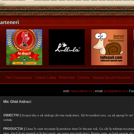
Fine Transylvania
Cadouri Lullula
Retete fine
CeVisez
Netopia Secure Payments
web:
www.aidraci.ro |
email:
joc[at]aidraci.ro |
Fac
Mic Ghid Aidraci
OBIECTIV |
Scopul tău e să strângi cât mai mulţi draci. Să fii numărul unu, ca să ajungi în rai! 
ceilalţi.
PRODUCȚIA |
Casa în care locuieşti îţi produce draci în fiecare oră. Cu cât îţi măreşti locuinţa, 
plus, dacă îţi iei maşină şi îţi faci garaj, vei avea mai mulţi draci. Pentru asta, ai însă nevoie d