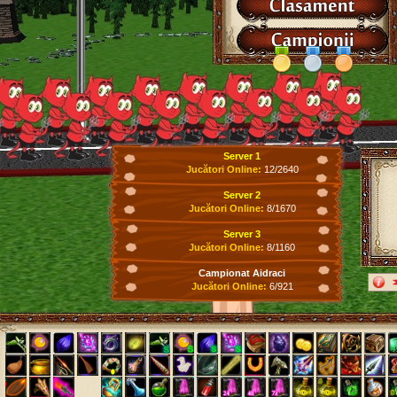
Server 1
Jucători Online:
12/2640
Server 2
Jucători Online:
8/1670
Server 3
Jucători Online:
8/1160
Campionat Aidraci
Jucători Online:
6/921