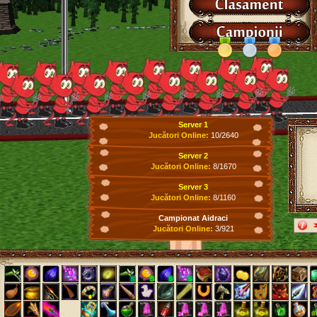
Server 1
Jucători Online:
10/2640
Server 2
Jucători Online:
8/1670
Server 3
Jucători Online:
8/1160
Campionat Aidraci
Jucători Online:
3/921