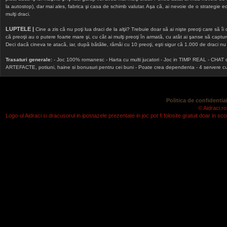
la autostop), dar mai ales, fabrica şi casa de schimb valutar. Aşa că, ai nevoie de o strategie echi
mulţi draci.
LUPTELE |
Cine a zis că nu poţi lua draci de la alţii? Trebuie doar să ai nişte preoţi care să îi
că preoţii au o putere foarte mare şi, cu cât ai mulţi preoţi în armată, cu atât ai şanse să cap
Deci dacă cineva te atacă, iar, după bătălie, rămâi cu 10 preoţi, eşti sigur că 1.000 de draci nu v
Trasaturi generale:
- Joc 100% romanesc - Harta cu multi jucatori - Joc in TIMP REAL - CHAT onlin
ARTEFACTE, potiuni, haine si bonusuri pentru cei buni - Poate crea dependenta - 4 servere cu v
Politica de confidential
© Aidraci.ro
Logo-ul Aidraci si dracusorul in ipostazele prezentate in joc pot fi folosite gratuit doar in 