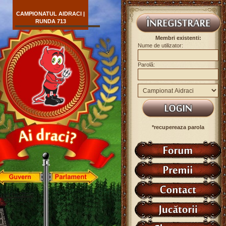
CAMPIONATUL AIDRACI |
RUNDA 713
Membri existenti:
Nume de utilizator:
Parolă:
*recupereaza parola