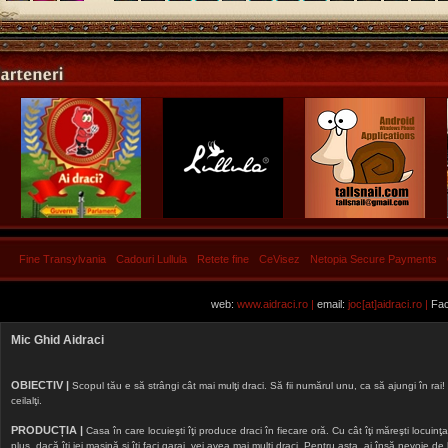
Fine Transylvania
Cadouri Lullula
Retete fine
CeVisez
Netopia Secure Payments
web:
www.aidraci.ro |
email:
joc[at]aidraci.ro |
Fac
Mic Ghid Aidraci
OBIECTIV |
Scopul tău e să strângi cât mai mulţi draci. Să fii numărul unu, ca să ajungi în rai! 
ceilalţi.
PRODUCȚIA |
Casa în care locuieşti îţi produce draci în fiecare oră. Cu cât îţi măreşti locuinţa, 
plus, dacă îţi iei maşină şi îţi faci garaj, vei avea mai mulţi draci. Pentru asta, ai însă nevoie d