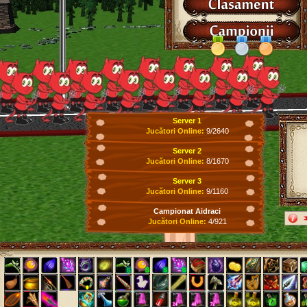
Server 1
Jucători Online:
9/2640
Server 2
Jucători Online:
8/1670
Server 3
Jucători Online:
9/1160
Campionat Aidraci
Jucători Online:
4/921