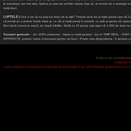
la autostop), dar mai ales, fabrica şi casa de schimb valutar. Aşa că, ai nevoie de o strategie echi
mulţi draci.
LUPTELE |
Cine a zis că nu poţi lua draci de la alţii? Trebuie doar să ai nişte preoţi care să îi
că preoţii au o putere foarte mare şi, cu cât ai mulţi preoţi în armată, cu atât ai şanse să cap
Deci dacă cineva te atacă, iar, după bătălie, rămâi cu 10 preoţi, eşti sigur că 1.000 de draci nu v
Trasaturi generale:
- Joc 100% romanesc - Harta cu multi jucatori - Joc in TIMP REAL - CHAT onlin
ARTEFACTE, potiuni, haine si bonusuri pentru cei buni - Poate crea dependenta - 4 servere cu v
Politica de confidential
© Aidraci.ro
Logo-ul Aidraci si dracusorul in ipostazele prezentate in joc pot fi folosite gratuit doar in 