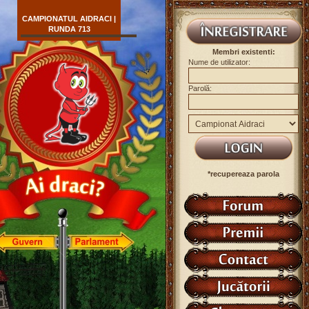
CAMPIONATUL AIDRACI |
RUNDA 713
Membri existenti:
Nume de utilizator:
Parolă:
*recupereaza parola