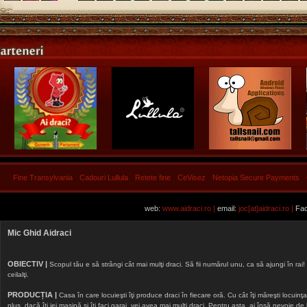
Fine Transylvania
Cadouri Lullula
Retete fine
CeVisez
Netopia Secure Payments
web:
www.aidraci.ro |
email:
joc[at]aidraci.ro |
Fac
Mic Ghid Aidraci
OBIECTIV |
Scopul tău e să strângi cât mai mulţi draci. Să fii numărul unu, ca să ajungi în rai! 
ceilalţi.
PRODUCȚIA |
Casa în care locuieşti îţi produce draci în fiecare oră. Cu cât îţi măreşti locuinţa, 
plus, dacă îţi iei maşină şi îţi faci garaj, vei avea mai mulţi draci. Pentru asta, ai însă nevoie d