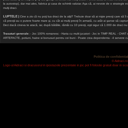
la autostop), dar mai ales, fabrica şi casa de schimb valutar. Aşa că, ai nevoie de o strategie echi
mulţi draci.
LUPTELE |
Cine a zis că nu poţi lua draci de la alţii? Trebuie doar să ai nişte preoţi care să îi
că preoţii au o putere foarte mare şi, cu cât ai mulţi preoţi în armată, cu atât ai şanse să cap
Deci dacă cineva te atacă, iar, după bătălie, rămâi cu 10 preoţi, eşti sigur că 1.000 de draci nu v
Trasaturi generale:
- Joc 100% romanesc - Harta cu multi jucatori - Joc in TIMP REAL - CHAT onlin
ARTEFACTE, potiuni, haine si bonusuri pentru cei buni - Poate crea dependenta - 4 servere cu v
Politica de confidential
© Aidraci.ro
Logo-ul Aidraci si dracusorul in ipostazele prezentate in joc pot fi folosite gratuit doar in 