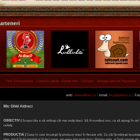
Fine Transylvania
Cadouri Lullula
Retete fine
CeVisez
Netopia Secure Payments
web:
www.aidraci.ro |
email:
joc[at]aidraci.ro |
Fac
Mic Ghid Aidraci
OBIECTIV |
Scopul tău e să strângi cât mai mulţi draci. Să fii numărul unu, ca să ajungi în rai! 
ceilalţi.
PRODUCȚIA |
Casa în care locuieşti îţi produce draci în fiecare oră. Cu cât îţi măreşti locuinţa, 
plus, dacă îţi iei maşină şi îţi faci garaj, vei avea mai mulţi draci. Pentru asta, ai însă nevoie d