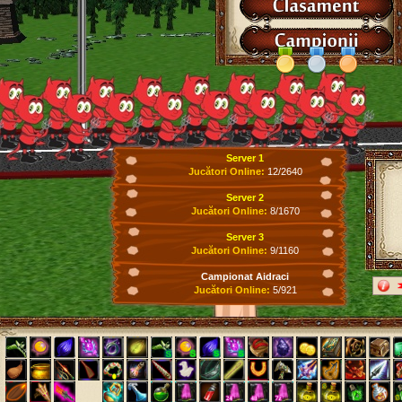
Server 1
Jucători Online:
12/2640
Server 2
Jucători Online:
8/1670
Server 3
Jucători Online:
9/1160
Campionat Aidraci
Jucători Online:
5/921