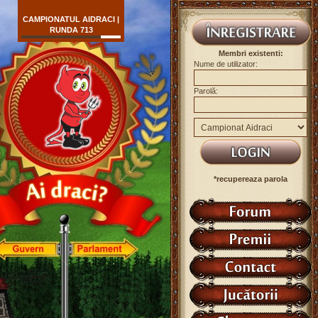
CAMPIONATUL AIDRACI |
RUNDA 713
Membri existenti:
Nume de utilizator:
Parolă:
*recupereaza parola